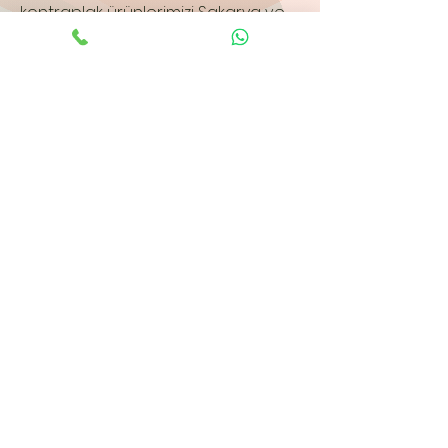
kontraplak ürünlerimizi Sakarya ve
çevresindeki müşterilerimize uygun
fiyatlarla sunuyoruz. Kontrplak
fiyatları hakkında detaylı bilgi almak
için bizimle iletişime geçebilirsiniz.
İç Kapılar
Estetik ve dayanıklılığı bir arada
sunan iç kapılarımız, yaşam