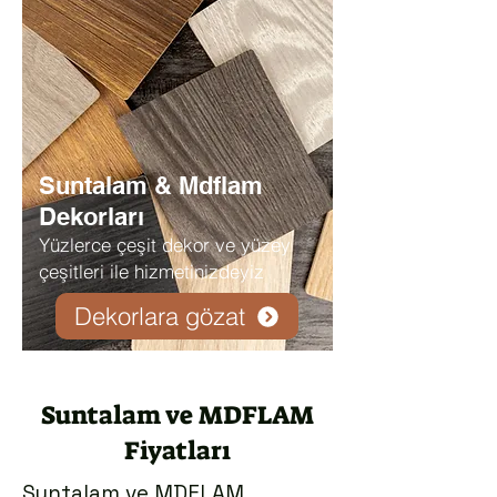
Suntalam & Mdflam
Dekorları
Yüzlerce çeşit dekor ve yüzey
çeşitleri ile hizmetinizdeyiz
Dekorlara gözat
Suntalam ve MDFLAM
Fiyatları
Suntalam ve MDFLAM,