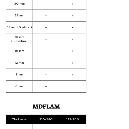
30 mm
+
+
25 mm
+
+
18 mm (Goldstar)
+
+
18 mm
+
+
(Superfine)
16 mm
+
+
12 mm
+
+
8 mm
+
+
6 mm
+
MDFLAM
Thickness
210x280
183x366