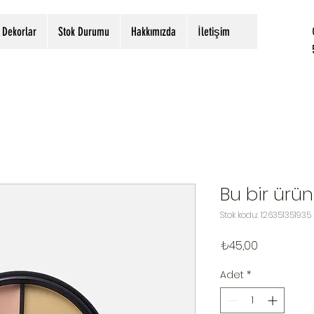
Dekorlar
Stok Durumu
Hakkımızda
İletişim
Bu bir ürün
Stok kodu: 126351351935
Fiyat
₺45,00
Adet
*