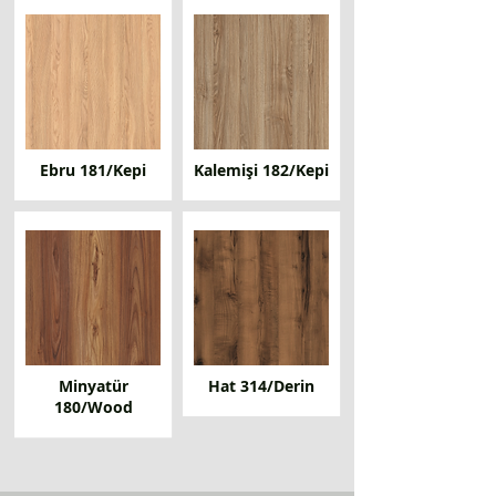
Ebru 181/Kepi
Kalemişi 182/Kepi
Minyatür
Hat 314/Derin
180/Wood